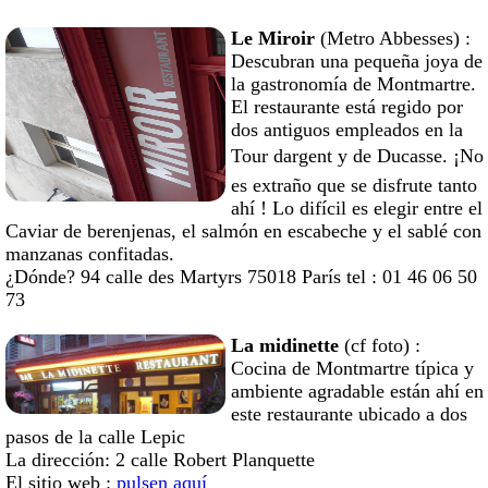
Le Miroir
(Metro Abbesses) :
Descubran una pequeña joya de
la gastronomía de Montmartre.
El restaurante está regido por
dos antiguos empleados en la
Tour dargent y de Ducasse. ¡No
es extraño que se disfrute tanto
ahí ! Lo difícil es elegir entre el
Caviar de berenjenas, el salmón en escabeche y el sablé con
manzanas confitadas.
¿Dónde? 94 calle des Martyrs 75018 París tel : 01 46 06 50
73
La midinette
(cf foto) :
Cocina de Montmartre típica y
ambiente agradable están ahí en
este restaurante ubicado a dos
pasos de la calle Lepic
La dirección: 2 calle Robert Planquette
El sitio web :
pulsen aquí