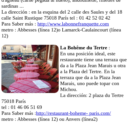
d'agneau (carne pegada al hueso), andouillette, rillettes de
sardinas ...
La dirección : en la esquina del 2 calle des Saules y del 18
calle Saint Rustique 75018 París tel : 01 42 52 02 42
Para Saber más :
http://www.labonnefranquette.com
metro : Abbesses (línea 12)o Lamarck-Caulaincourt (línea
12)
La Bohême du Tertre
:
En una posición ideal, este
restaurante tiene una terraza que
da a la Plaza Jean Marais u otra
a la Plaza del Tertre. En la
terraza que da a la Plaza Jean
Marais, uno puede topar con
Michou.
La dirección: 2 plaza du Tertre
75018 París
tel : 01 46 06 51 69
Para Saber más :
http://restaurant-boheme- paris.com/
metro : Abbesses (línea 12) ou Anvers (línea2)